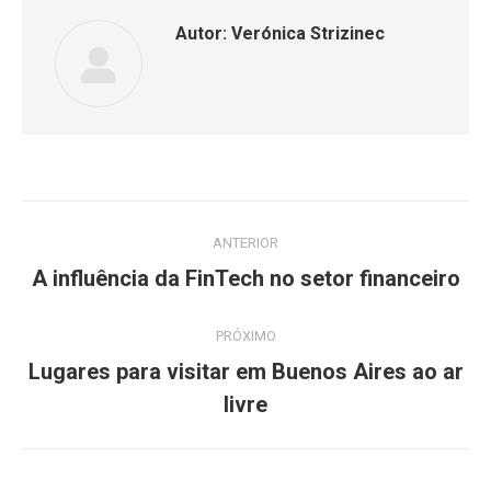
Autor:
Verónica Strizinec
Navegação
ANTERIOR
de
Post
A influência da FinTech no setor financeiro
anterior:
post:
PRÓXIMO
Lugares para visitar em Buenos Aires ao ar
Próximo
livre
post: