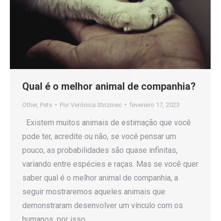
Qual é o melhor animal de companhia?
Other
,
Pets
Por
Verónica Strizinec
fevereiro 17, 2023
Existem muitos animais de estimação que você
pode ter, acredite ou não, se você pensar um
pouco, as probabilidades são quase infinitas,
variando entre espécies e raças. Mas se você quer
saber qual é o melhor animal de companhia, a
seguir mostraremos aqueles animais que
demonstraram desenvolver um vínculo com os
humanos, por isso…