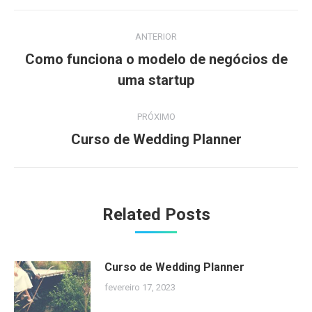
Navegação
ANTERIOR
de
Como funciona o modelo de negócios de
Post
post:
uma startup
anterior:
PRÓXIMO
Próximo
Curso de Wedding Planner
post:
Related Posts
Curso de Wedding Planner
fevereiro 17, 2023