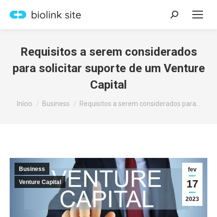
Search:
Requisitos a serem considerados
para solicitar suporte de um Venture
Capital
Você está aqui:
Início
Business
Requisitos a serem considerados para…
Business
fev
17
Venture Capital
2023