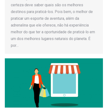
certeza deve saber quais são os melhores
destinos para praticá-los. Pois bem, o melhor de
praticar um esporte de aventura, além da
adrenalina que ele oferece, não há experiência
melhor do que ter a oportunidade de praticá-lo em
um dos melhores lugares naturais do planeta. É
por…