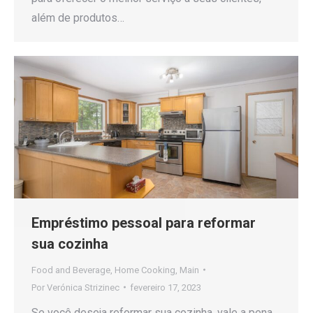
além de produtos…
Empréstimo pessoal para reformar
sua cozinha
Food and Beverage
,
Home Cooking
,
Main
Por
Verónica Strizinec
fevereiro 17, 2023
Se você deseja reformar sua cozinha, vale a pena