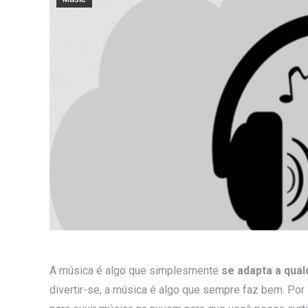
A música é algo que simplesmente
se adapta a qua
divertir-se, a música é algo que sempre faz bem. Po