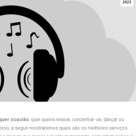
2023
lquer ocasião
, quer queira relaxar, concentrar-se, dançar ou
r isso, a seguir mostraremos quais são os melhores serviços