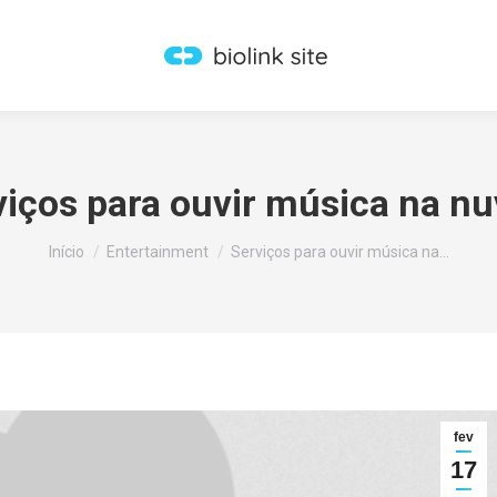
viços para ouvir música na n
Você está aqui:
Início
Entertainment
Serviços para ouvir música na…
fev
17