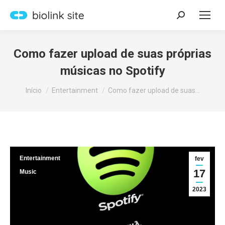
Search:
Como fazer upload de suas próprias
músicas no Spotify
Você está aqui:
Início
Entertainment
Como fazer upload de suas…
Entertainment
fev
17
Music
2023