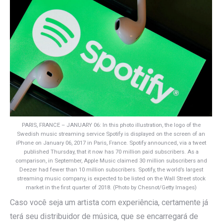
PARIS, FRANCE – JANUARY 06: In this photo illustration, the logo of the
Swedish music streaming service Spotify is displayed on the screen of an
iPhone on January 06, 2017 in Paris, France. Spotify announced, via a tweet
published Thursday, that it now has 70 million paid subscribers. As a
comparison, in September, Apple Music claimed 30 million subscribers and
Deezer had fewer than 10 million subscribers. Spotify, the world’s largest
streaming music company, is expected to be listed on the Wall Street stock
market in the first quarter of 2018. (Photo by Chesnot/Getty Images)
Caso você seja um artista com experiência, certamente já
terá seu distribuidor de música, que se encarregará de