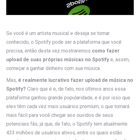
Se você é um artista musical e deseja se tornar
conhecido, o Spotify pode ser a plataforma que você
precisa, então desta vez mostraremos
como fazer
upload de suas próprias músicas no Spotify
e, assim,
começar a ganhar dinheiro com sua música.
Mas,
é realmente lucrativo fazer upload de música no
Spotify?
Claro que é e, de fato, nos últimos anos essa
plataforma ganhou grande popularidade, e é por isso que
eles têm cada vez mais usuários premium; o que tornará
mais fácil para você chegar aos ouvidos de seus
potenciais fãs, já que, de fato, o Spotify tem atualmente
433 milhões de usuários ativos, entre os quais estão