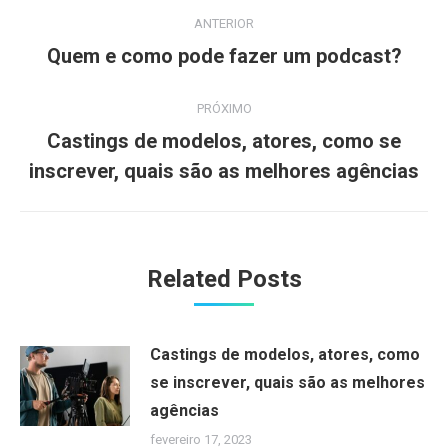
Navegação
ANTERIOR
de
Post
Quem e como pode fazer um podcast?
anterior:
post:
PRÓXIMO
Castings de modelos, atores, como se
Próximo
inscrever, quais são as melhores agências
post:
Related Posts
Castings de modelos, atores, como
se inscrever, quais são as melhores
agências
fevereiro 17, 2023