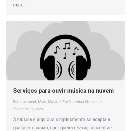
mas…
Serviços para ouvir música na nuvem
Entertainment
,
Main
,
Music
Por
Verónica Strizinec
fevereiro 17, 2023
A música é algo que simplesmente se adapta a
qualquer ocasião, quer queira relaxar, concentrar-