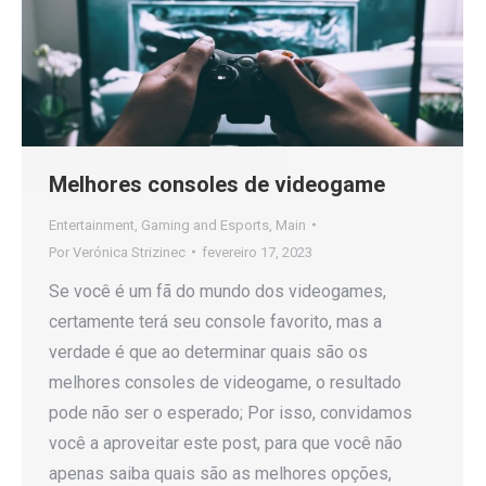
Melhores consoles de videogame
Entertainment
,
Gaming and Esports
,
Main
Por
Verónica Strizinec
fevereiro 17, 2023
Se você é um fã do mundo dos videogames,
certamente terá seu console favorito, mas a
verdade é que ao determinar quais são os
melhores consoles de videogame, o resultado
pode não ser o esperado; Por isso, convidamos
você a aproveitar este post, para que você não
apenas saiba quais são as melhores opções,