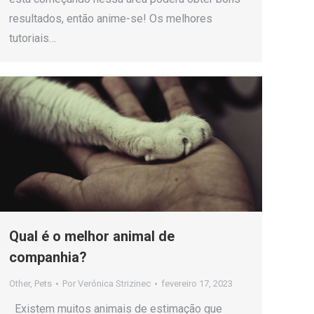
resultados, então anime-se! Os melhores
tutoriais…
Qual é o melhor animal de
companhia?
Other
,
Pets
Por
Verónica Strizinec
fevereiro 17, 2023
Existem muitos animais de estimação que