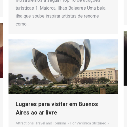
Mostraremos a seguir! Top 10 de atrações
turísticas 1. Maiorca, Ilhas Baleares Uma bela
ilha que soube inspirar artistas de renome
como…
Lugares para visitar em Buenos
Aires ao ar livre
Attractions
,
Travel and Tourism
Por
Verónica Strizinec