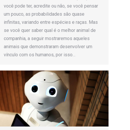
você pode ter, acredite ou não, se você pensar
um pouco, as probabilidades são quase
infinitas, variando entre espécies e raças. Mas
se você quer saber qual é o melhor animal de
companhia, a seguir mostraremos aqueles
animais que demonstraram desenvolver um
vínculo com os humanos, por isso…