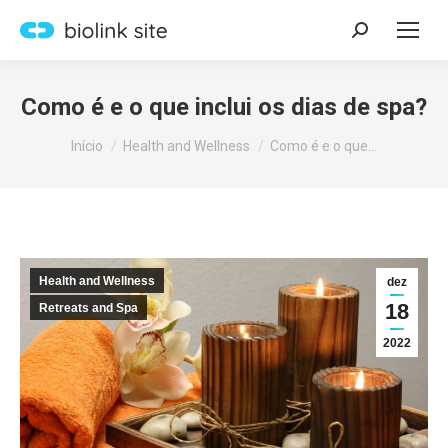
Search:
Como é e o que inclui os dias de spa?
Você está aqui:
Início
Health and Wellness
Como é e o que…
Health and Wellness
dez
18
Retreats and Spa
2022