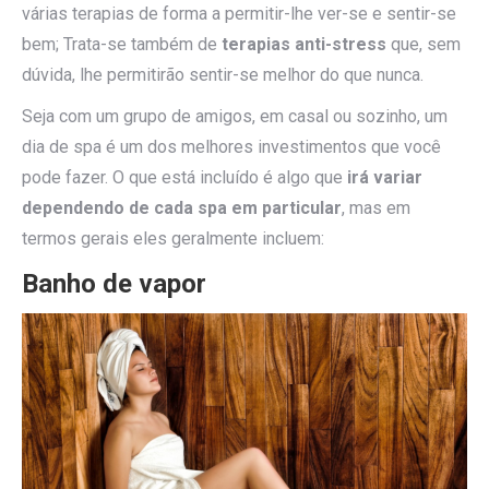
várias terapias de forma a permitir-lhe ver-se e sentir-se
bem; Trata-se também de
terapias anti-stress
que, sem
dúvida, lhe permitirão sentir-se melhor do que nunca.
Seja com um grupo de amigos, em casal ou sozinho, um
dia de spa é um dos melhores investimentos que você
pode fazer. O que está incluído é algo que
irá variar
dependendo de cada spa em particular
, mas em
termos gerais eles geralmente incluem:
Banho de vapor