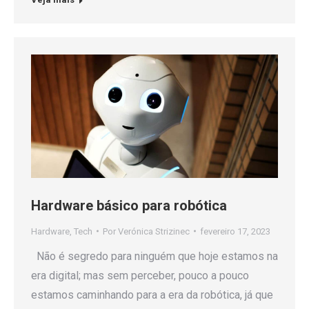
Hardware básico para robótica
Hardware
,
Tech
Por
Verónica Strizinec
fevereiro 17, 2023
Não é segredo para ninguém que hoje estamos na
era digital; mas sem perceber, pouco a pouco
estamos caminhando para a era da robótica, já que